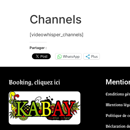
Channels
[videowhisper_channels]
Partager :
WhatsApp
Plus
Booking, cliquez ici
Mention
Conditions gén
Mentions lég
Politique de c
Déclaration d