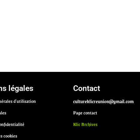
s légales
Contact
érales d'utilisation
cultureklicreunion@gmail.com
ales
Page contact
onfidentialité
Klic Archives
es cookies