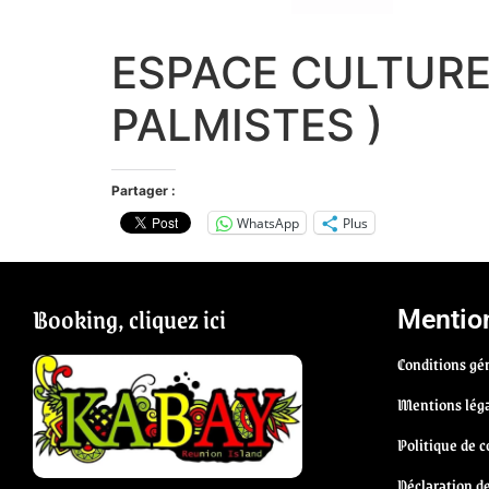
ESPACE CULTURE
PALMISTES )
Partager :
WhatsApp
Plus
Booking, cliquez ici
Mention
Conditions gén
Mentions lég
Politique de c
Déclaration d