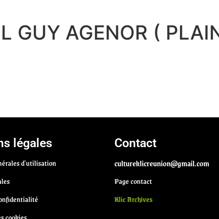
L GUY AGENOR ( PLAI
s légales
Contact
érales d'utilisation
cultureklicreunion@gmail.com
ales
Page contact
onfidentialité
Klic Archives
es cookies