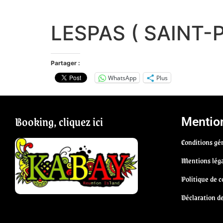
LESPAS ( SAINT-
Partager :
WhatsApp
Plus
Booking, cliquez ici
Mention
Conditions gén
Mentions lég
Politique de c
Déclaration d