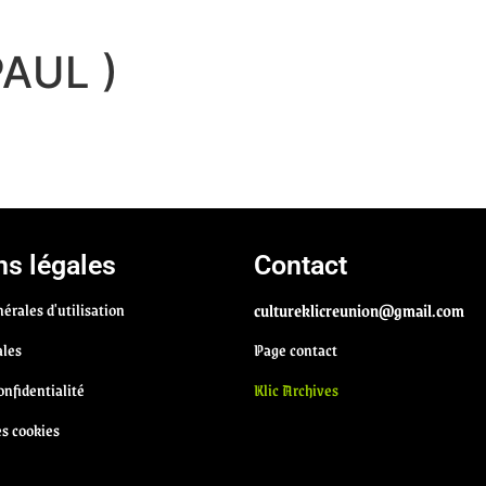
PAUL )
s légales
Contact
érales d'utilisation
cultureklicreunion@gmail.com
ales
Page contact
onfidentialité
Klic Archives
es cookies