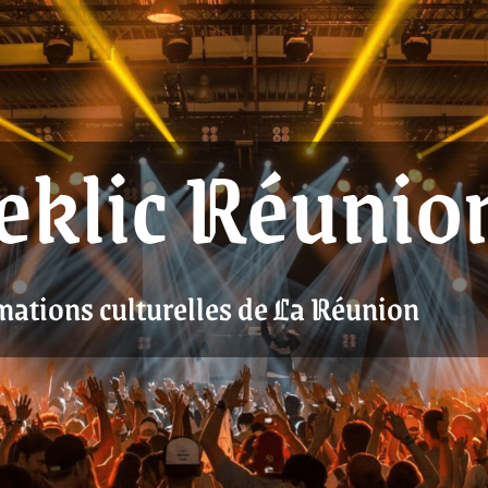
eklic Réunio
mations culturelles de La Réunion