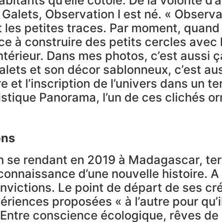
bitants qu’elle côtoie. De la volonté d’
alets, Observation I est né. « Observatio
t les petites traces. Par moment, quand l
nce à construire des petits cercles avec 
intérieur. Dans mes photos, c’est aussi ç
lets et son décor sablonneux, c’est auss
et l’inscription de l’univers dans un terr
istique Panorama, l’un de ces clichés or
ons
n se rendant en 2019 à Madagascar, terr
onnaissance d’une nouvelle histoire. A 
convictions. Le point de départ de ses c
riences proposées « à l’autre pour qu’i
 Entre conscience écologique, rêves de 