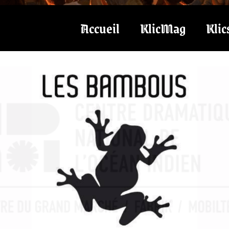
Accueil
KlicMag
Klic